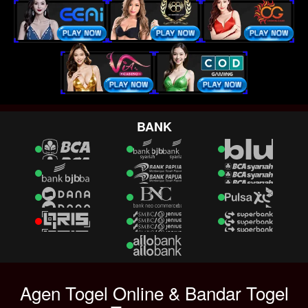
BANK
Agen Togel Online & Bandar Togel