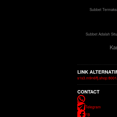
Subbet Termaks
Subbet Adalah Sit
Kam
LINK ALTERNATI
s1s3.m9n6ffj.shop:8001
CONTACT
Telegram
FB