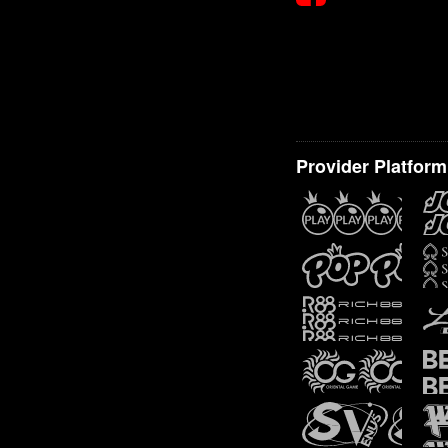
Provider Platform